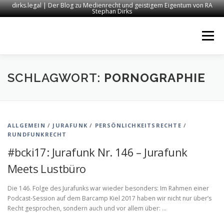
dirks.legal | Der Blog zu Medienrecht und geistigem Eigentum von RA
Stephan Dirks
Zum
Inhalt
Menü
springen
START
KONTAKT
RECHTSANWALT DIRKS
SCHLAGWORT:
PORNOGRAPHIE
MEDIEN
IMPRESSUM
ALLGEMEIN
/
JURAFUNK
/
PERSÖNLICHKEITSRECHTE
/
RUNDFUNKRECHT
#bcki17: Jurafunk Nr. 146 – Jurafunk
Meets Lustbüro
Die 146. Folge des Jurafunks war wieder besonders: Im Rahmen einer
Podcast-Session auf dem Barcamp Kiel 2017 haben wir nicht nur über’s
Recht gesprochen, sondern auch und vor allem über: …