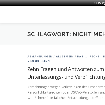
dirks.l
Zum
Inhalt
springen
SCHLAGWORT:
NICHT ME
ABMAHNUNGEN
/
ALLGEMEIN
/
DAS ... -RECHT 
URHEBERRECHT
Zehn Fragen und Antworten zum
Unterlassungs- und Verpflichtun
Abmahnungen wegen Verletzungen des Urheberrecht
Persönlichkeitsrechten oder DSGVO-Verstößen sind 
„vor Schreck“ die falschen Entscheidungen trifft, m