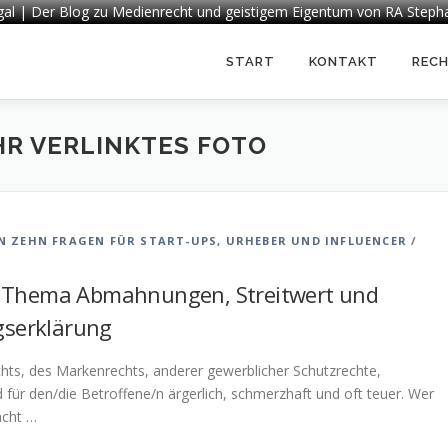
egal | Der Blog zu Medienrecht und geistigem Eigentum von RA Steph
START
KONTAKT
REC
HR VERLINKTES FOTO
- IN ZEHN FRAGEN FÜR START-UPS, URHEBER UND INFLUENCER
/
 Thema Abmahnungen, Streitwert und
gserklärung
s, des Markenrechts, anderer gewerblicher Schutzrechte,
für den/die Betroffene/n ärgerlich, schmerzhaft und oft teuer. Wer
acht …