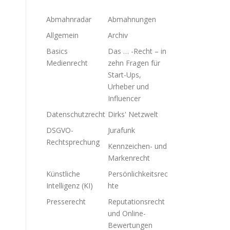
Abmahnradar
Abmahnungen
Allgemein
Archiv
Basics
Das … -Recht – in
Medienrecht
zehn Fragen für
Start-Ups,
Urheber und
Influencer
Datenschutzrecht
Dirks' Netzwelt
DSGVO-
Jurafunk
Rechtsprechung
Kennzeichen- und
Markenrecht
Künstliche
Persönlichkeitsrec
Intelligenz (KI)
hte
Presserecht
Reputationsrecht
und Online-
Bewertungen