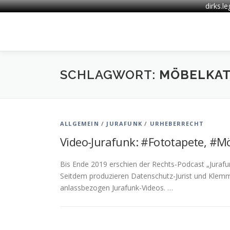
dirks.l
Zum
Inhalt
springen
SCHLAGWORT:
MÖBELKA
ALLGEMEIN
/
JURAFUNK
/
URHEBERRECHT
Video-Jurafunk: #Fototapete, #M
Bis Ende 2019 erschien der Rechts-Podcast „Jurafu
Seitdem produzieren Datenschutz-Jurist und Klemm
anlassbezogen Jurafunk-Videos. …