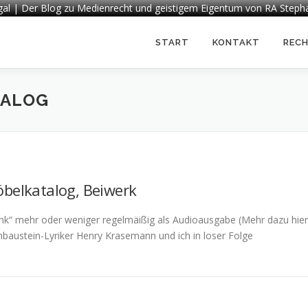
egal | Der Blog zu Medienrecht und geistigem Eigentum von RA Steph
START
KONTAKT
REC
TALOG
öbelkatalog, Beiwerk
nk“ mehr oder weniger regelmäißig als Audioausgabe (Mehr dazu hier
baustein-Lyriker Henry Krasemann und ich in loser Folge