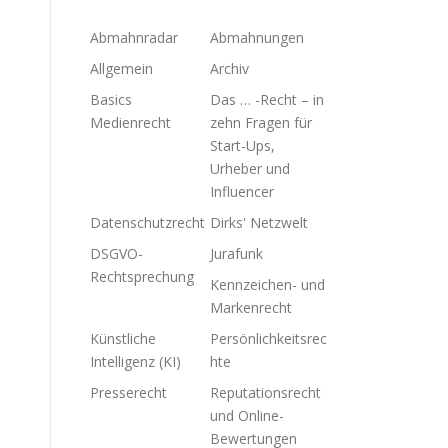
Abmahnradar
Abmahnungen
Allgemein
Archiv
Basics
Das … -Recht – in
Medienrecht
zehn Fragen für
Start-Ups,
Urheber und
Influencer
Datenschutzrecht
Dirks' Netzwelt
DSGVO-
Jurafunk
Rechtsprechung
Kennzeichen- und
Markenrecht
Künstliche
Persönlichkeitsrec
Intelligenz (KI)
hte
Presserecht
Reputationsrecht
und Online-
Bewertungen