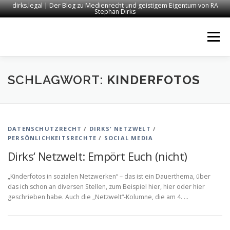
dirks.legal | Der Blog zu Medienrecht und geistigem Eigentum von RA
Stephan Dirks
Zum
Inhalt
Menü
springen
START
KONTAKT
RECHTSANWALT DIRKS
SCHLAGWORT:
KINDERFOTOS
MEDIEN
IMPRESSUM
DATENSCHUTZRECHT
/
DIRKS' NETZWELT
/
PERSÖNLICHKEITSRECHTE
/
SOCIAL MEDIA
Dirks‘ Netzwelt: Empört Euch (nicht)
„Kinderfotos in sozialen Netzwerken“ – das ist ein Dauerthema, über
das ich schon an diversen Stellen, zum Beispiel hier, hier oder hier
geschrieben habe. Auch die „Netzwelt“-Kolumne, die am 4. …