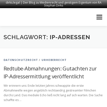
dirks.legal | Der Blog zu Medienrecht und geistigem Eigentum von RA
Stephan Dirks
Zum
Inhalt
Menü
springen
START
KONTAKT
RECHTSANWALT DIRKS
SCHLAGWORT:
IP-ADRESSEN
MEDIEN
IMPRESSUM
DATENSCHUTZRECHT
/
URHEBERRECHT
Redtube-Abmahnungen: Gutachten zur
IP-Adressermittlung veröffentlicht
Wir erinnern uns: Ende letzten Jahres schwappte die erste
Abmahnwelle wegen angeblich rechtswidrig gestreamter Filmchen
durchs Land. Das mediale Echo ließ nicht lang auf sich warten. Die Sache
schaffte es …