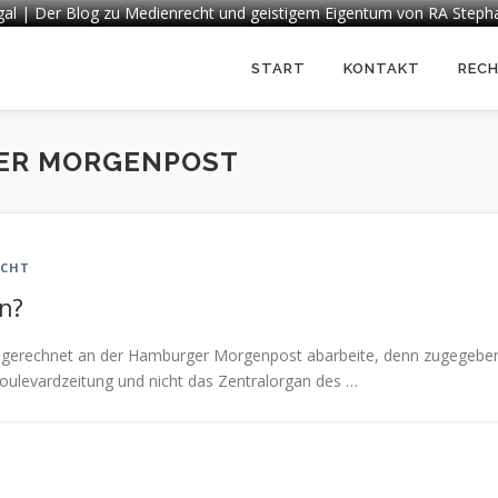
egal | Der Blog zu Medienrecht und geistigem Eigentum von RA Steph
START
KONTAKT
REC
ER MORGENPOST
ECHT
n?
ausgerechnet an der Hamburger Morgenpost abarbeite, denn zugegebe
oulevardzeitung und nicht das Zentralorgan des …