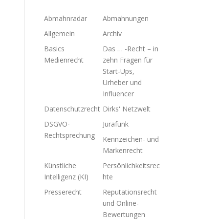
Abmahnradar
Abmahnungen
Allgemein
Archiv
Basics
Das … -Recht – in
Medienrecht
zehn Fragen für
Start-Ups,
Urheber und
Influencer
Datenschutzrecht
Dirks' Netzwelt
DSGVO-
Jurafunk
Rechtsprechung
Kennzeichen- und
Markenrecht
Künstliche
Persönlichkeitsrec
Intelligenz (KI)
hte
Presserecht
Reputationsrecht
und Online-
Bewertungen