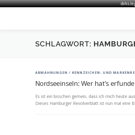
dirks.l
Zum
Inhalt
springen
SCHLAGWORT:
HAMBURG
ABMAHNUNGEN
/
KENNZEICHEN- UND MARKENR
Nordseeinseln: Wer hat’s erfunde
Es ist ein bisschen gemein, dass ich mich heute 
Dieses Hamburger Revolverblatt ist nun mal eine B