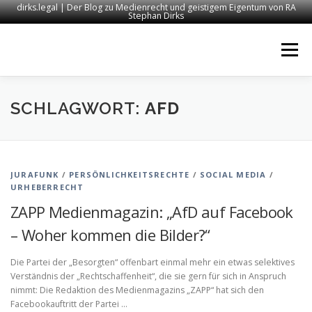
dirks.legal | Der Blog zu Medienrecht und geistigem Eigentum von RA
Stephan Dirks
Zum
Inhalt
Menü
springen
START
KONTAKT
RECHTSANWALT DIRKS
SCHLAGWORT:
AFD
MEDIEN
IMPRESSUM
JURAFUNK
/
PERSÖNLICHKEITSRECHTE
/
SOCIAL MEDIA
/
URHEBERRECHT
ZAPP Medienmagazin: „AfD auf Facebook
– Woher kommen die Bilder?“
Die Partei der „Besorgten“ offenbart einmal mehr ein etwas selektives
Verständnis der „Rechtschaffenheit“, die sie gern für sich in Anspruch
nimmt: Die Redaktion des Medienmagazins „ZAPP“ hat sich den
Facebookauftritt der Partei …