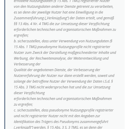
erhobene Nutzungsdaten (§ 15 Abs. 1 TMG) registrierter Nutzer
von den Nutzungsdaten anderer Dienste getrennt zu verarbeiten,
es sei denn der jeweilige Nutzer hat eine Einwilligung in die
Zusammenführung („Verknüpfung“) der Daten erteilt, und gemäß
§§ 13 Abs. 4 Nr. 4 TMG die zur Umsetzung dieser Verpflichtung
erforderlichen technischen und organisatorischen Maßnahmen zu
ergreifen;
b. sicherzustellen, dass unter Verwendung von Nutzungsdaten (§
15 Abs. 1 TMG) pseudonyme Nutzungsprofile nicht registrierter
Nutzer zum Zweck der Darstellung maßgeschneiderter Inhalte und
Werbung, der Reichweitenanalyse, der Weiterentwicklung und
Verbesserung der
Qualität der angebotenen Dienste, der Verbesserung der
Nutzererfahrung der Nutzer nur dann erstellt werden, soweit und
solange der betroffene Nutzer der Verwendung der Daten i.S.d. §
15 Abs. 3 TMG nicht widersprochen hat und die zur Umsetzung
dieser Verpflichtung
erforderlichen technischen und organisatorischen Maßnahmen
zu ergreifen;
c. sicherzustellen, dass pseudonyme Nutzungsprofile registrierter
und nicht registrierter Nutzer nicht mit den Angaben zur
Identifikation des Trägers des Pseudonyms zusammengeführt
(„verknüpft“) werden, § 15 Abs. 3 S. 3 TMG, es sei denn der