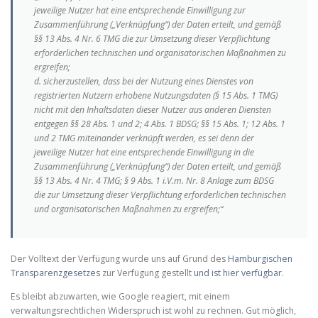
jeweilige Nutzer hat eine entsprechende Einwilligung zur
Zusammenführung („Verknüpfung“) der Daten erteilt, und gemäß
§§ 13 Abs. 4 Nr. 6 TMG die zur Umsetzung dieser Verpflichtung
erforderlichen technischen und organisatorischen Maßnahmen zu
ergreifen;
d. sicherzustellen, dass bei der Nutzung eines Dienstes von
registrierten Nutzern erhobene Nutzungsdaten (§ 15 Abs. 1 TMG)
nicht mit den Inhaltsdaten dieser Nutzer aus anderen Diensten
entgegen §§ 28 Abs. 1 und 2; 4 Abs. 1 BDSG; §§ 15 Abs. 1; 12 Abs. 1
und 2 TMG miteinander verknüpft werden, es sei denn der
jeweilige Nutzer hat eine entsprechende Einwilligung in die
Zusammenführung („Verknüpfung“) der Daten erteilt, und gemäß
§§ 13 Abs. 4 Nr. 4 TMG; § 9 Abs. 1 i.V.m. Nr. 8 Anlage zum BDSG
die zur Umsetzung dieser Verpflichtung erforderlichen technischen
und organisatorischen Maßnahmen zu ergreifen;“
Der Volltext der Verfügung wurde uns auf Grund des
Hamburgischen
Transparenzgesetzes
zur Verfügung gestellt
und ist hier verfügbar
.
Es bleibt abzuwarten, wie Google reagiert, mit einem
verwaltungsrechtlichen Widerspruch ist wohl zu rechnen. Gut möglich,