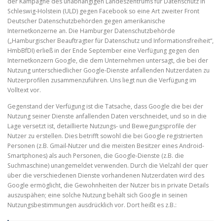
der Kampagne des unabhängigen Landeszentrums für Datenschutz in
Schleswig-Holstein (ULD) gegen Facebook so eine Art zweiter Front
Deutscher Datenschutzbehörden gegen amerikanische
Internetkonzerne an. Die Hamburger Datenschutzbehörde
(„Hamburgischer Beauftragter für Datenschutz und Informationsfreiheit“,
HmbBfDI) erließ in der Ende September eine Verfügung gegen den
Internetkonzern Google, die dem Unternehmen untersagt, die bei der
Nutzung unterschiedlicher Google-Dienste anfallenden Nutzerdaten zu
Nutzerprofilen zusammenzuführen. Uns liegt nun die Verfügung im
Volltext vor.
Gegenstand der Verfügung ist die Tatsache, dass Google die bei der
Nutzung seiner Dienste anfallenden Daten verschneidet, und so in die
Lage versetzt ist, detaillierte Nutzungs- und Bewegungsprofile der
Nutzer zu erstellen. Dies betrifft sowohl die bei Google registrierten
Personen (z.B. Gmail-Nutzer und die meisten Besitzer eines Android-
Smartphones) als auch Personen, die Google-Dienste (z.B. die
Suchmaschine) unangemeldet verwenden. Durch die Vielzahl der quer
über die verschiedenen Dienste vorhandenen Nutzerdaten wird des
Google ermöglicht, die Gewohnheiten der Nutzer bis in private Details
auszuspähen; eine solche Nutzung behält sich Google in seinen
Nutzungsbestimmungen ausdrücklich vor. Dort heißt es z.B.: