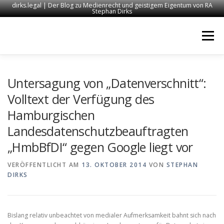
dirks.legal | Der Blog zu Medienrecht und geistigem Eigentum von RA
Stephan Dirks
Zum
Inhalt
Menü
springen
START
KONTAKT
RECHTSANWALT DIRKS
Untersagung von „Datenverschnitt“:
Volltext der Verfügung des
Hamburgischen
MEDIEN
IMPRESSUM
Landesdatenschutzbeauftragten
„HmbBfDI“ gegen Google liegt vor
VERÖFFENTLICHT AM
13. OKTOBER 2014
VON
STEPHAN
DIRKS
Bislang relativ unbeachtet von medialer Aufmerksamkeit bahnt sich nach