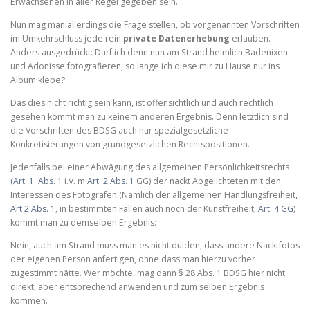
Erwachsenen in aller Regel gegeben sein.
Nun mag man allerdings die Frage stellen, ob vorgenannten Vorschriften
im Umkehrschluss jede rein
private Datenerhebung
erlauben.
Anders ausgedrückt: Darf ich denn nun am Strand heimlich Badenixen
und Adonisse fotografieren, so lange ich diese mir zu Hause nur ins
Album klebe?
Das dies nicht richtig sein kann, ist offensichtlich und auch rechtlich
gesehen kommt man zu keinem anderen Ergebnis. Denn letztlich sind
die Vorschriften des BDSG auch nur spezialgesetzliche
Konkretisierungen von grundgesetzlichen Rechtspositionen.
Jedenfalls bei einer Abwägung des allgemeinen Persönlichkeitsrechts
(Art. 1. Abs. 1
i.V. m
Art. 2 Abs. 1
GG) der nackt Abgelichteten mit den
Interessen des Fotografen (Nämlich der allgemeinen Handlungsfreiheit,
Art 2 Abs. 1
, in bestimmten Fällen auch noch der Kunstfreiheit,
Art. 4 GG
)
kommt man zu demselben Ergebnis:
Nein, auch am Strand muss man es nicht dulden, dass andere Nacktfotos
der eigenen Person anfertigen, ohne dass man hierzu vorher
zugestimmt hätte. Wer möchte, mag dann § 28 Abs. 1 BDSG hier nicht
direkt, aber entsprechend anwenden und zum selben Ergebnis
kommen.