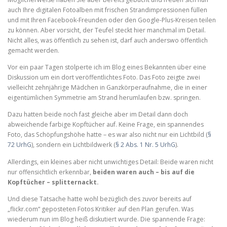
auch Ihre digitalen Fotoalben mit frischen Strandimpressionen füllen
und mit Ihren Facebook-Freunden oder den Google-Plus-Kreisen teilen
zu können. Aber vorsicht, der Teufel steckt hier manchmal im Detail.
Nicht alles, was öffentlich zu sehen ist, darf auch anderswo öffentlich
gemacht werden.
Vor ein paar Tagen stolperte ich im Blog eines Bekannten über eine
Diskussion um ein dort veröffentlichtes Foto. Das Foto zeigte zwei
vielleicht zehnjährige Mädchen in Ganzkörperaufnahme, die in einer
eigentümlichen Symmetrie am Strand herumlaufen bzw. springen.
Dazu hatten beide noch fast gleiche aber im Detail dann doch
abweichende farbige Kopftücher auf. Keine Frage, ein spannendes
Foto, das Schöpfungshöhe hatte – es war also nicht nur ein Lichtbild (
§
72 UrhG
), sondern ein Lichtbildwerk (
§ 2 Abs. 1 Nr. 5 UrhG
).
Allerdings, ein kleines aber nicht unwichtiges Detail: Beide waren nicht
nur offensichtlich erkennbar,
beiden waren auch – bis auf die
Kopftücher – splitternackt.
Und diese Tatsache hatte wohl bezüglich des zuvor bereits auf
„flickr.com“ geposteten Fotos Kritiker auf den Plan gerufen. Was
wiederum nun im Blog heiß diskutiert wurde. Die spannende Frage: