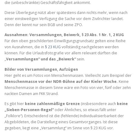
die (unbeschränkte) Geschäftsfähigkeit ankommt.
Diese Überlegung nützt aber spätestens dann nichts mehr, wenn nach
einer einstweiligen Verfügung die Sache vor dem Zivilrichter landet.
Denn der kennt nur sein BGB und seine ZPO.
Ausnahmen: Versammlungen, Beiwerk, § 23 Abs. 1 Nr. 1, 2 KUG
Für den oben geschilderten Einwilligungsgrundsatz gelten eine Reihe
von Ausnahmen, die in
§ 23 KUG
vollständig nachgelesen werden
können. Für die Urlaubsfotografie vor allem relevant dürften die
„
Versammlungen“ und das „Beiwerk“
sein.
Bilder von Versammlungen, Aufzügen
Hier geht es um Fotos von Menschenmassen. Vielleicht zum Beispiel der
Menschenmasse vor der NDR-Bühne auf der Kieler Woche.
Keine
Menschenmasse in diesem Sinne wäre ein Foto von vier, fünf oder zehn
nackten Damen am FKK Strand.
Es gibt hier
keine zahlenmäßige Grenze
(insbesondere auch
keine
„Sieben-Personen-Regel“
oder Ähnliches, so etwas fällt unter
„Folklore“). Entscheidend ist die (fehlende) Individualisierbarkeit der
Abgebildeten, die Darstellung eines Gesamtvorganges. Ist diese
gegeben, liegt eine „Versammlung“ im Sinne von § 23 KUG vor.