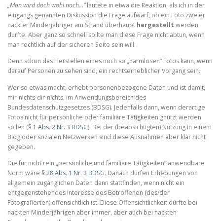
„Man wird doch wohl noch…“
lautete in etwa die Reaktion, als ich in der
eingangs genannten Diskussion die Frage aufwarf, ob ein Foto zweier
nackter Minderjähriger am Strand überhaupt
hergestellt
werden
durfte. Aber ganz so schnell sollte man diese Frage nicht abtun, wenn
man rechtlich auf der sicheren Seite sein will.
Denn schon das Herstellen eines noch so „harmlosen“ Fotos kann, wenn
darauf Personen zu sehen sind, ein rechtserheblicher Vorgang sein.
Wer so etwas macht, erhebt personenbezogene Daten und ist damit,
mir-nichts-dir-nichts, im Anwendungsbereich des
Bundesdatenschutzgesetzes (BDSG). Jedenfalls dann, wenn derartige
Fotos nicht für persönliche oder familiäre Tätigkeiten gnutzt werden
sollen (
§ 1 Abs. 2 Nr. 3 BDSG
). Bei der (beabsichtigten) Nutzung in einem
Blog oder sozialen Netzwerken sind diese Ausnahmen aber klar nicht
gegeben.
Die für nicht rein „persönliche und familiäre Tätigkeiten“ anwendbare
Norm wäre
§ 28 Abs. 1 Nr. 3 BDSG
. Danach dürfen Erhebungen von
allgemein zugänglichen Daten dann stattfinden, wenn nicht ein
entgegenstehendes Interesse des Betroffenen (des/der
Fotografierten) offensichtlich ist. Diese Offensichtlichkeit dürfte bei
nackten Minderjährigen aber immer, aber auch bei nackten