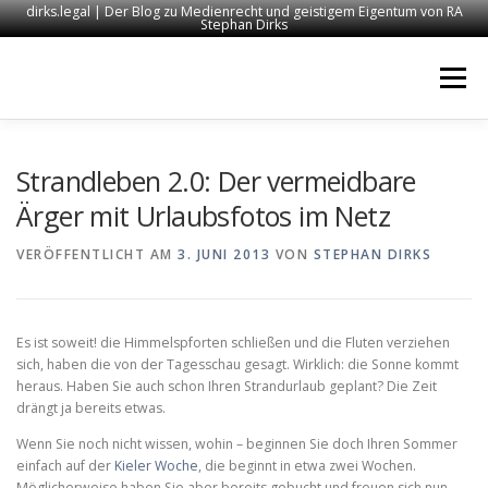
dirks.legal | Der Blog zu Medienrecht und geistigem Eigentum von RA
Stephan Dirks
Zum
Inhalt
Menü
springen
START
KONTAKT
RECHTSANWALT DIRKS
Strandleben 2.0: Der vermeidbare
Ärger mit Urlaubsfotos im Netz
MEDIEN
IMPRESSUM
VERÖFFENTLICHT AM
3. JUNI 2013
VON
STEPHAN DIRKS
Es ist soweit! die Himmelspforten schließen und die Fluten verziehen
sich, haben die von der Tagesschau gesagt. Wirklich: die Sonne kommt
heraus. Haben Sie auch schon Ihren Strandurlaub geplant? Die Zeit
drängt ja bereits etwas.
Wenn Sie noch nicht wissen, wohin – beginnen Sie doch Ihren Sommer
einfach auf der
Kieler Woche
, die beginnt in etwa zwei Wochen.
Möglicherweise haben Sie aber bereits gebucht und freuen sich nun