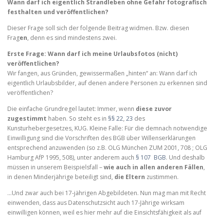
Wann darf ich eigentlich Strandleben ohne Gefahr fotografisch
festhalten und veröffentlichen?
Dieser Frage soll sich der folgende Beitrag widmen. Bzw. diesen
Frag
en
, denn es sind mindestens zwei.
Erste Frage: Wann darf ich meine Urlaubsfotos (nicht)
veröffentlichen?
Wir fangen, aus Gründen, gewissermaßen „hinten“ an: Wann darf ich
eigentlich Urlaubsbilder, auf denen andere Personen zu erkennen sind
veröffentlichen?
Die einfache Grundregel lautet: Immer, wenn
diese zuvor
zugestimmt
haben. So steht es in
§§ 22
,
23
des
Kunsturhebergesetzes, KUG. Kleine Falle: Für die demnach notwendige
Einwilligung sind die Vorschriften des BGB über Willenserklärungen
entsprechend anzuwenden (so z.B. OLG München ZUM 2001, 708 ; OLG
Hamburg AfP 1995, 508), unter anderem auch
§ 107 BGB
. Und deshalb
müssen in unserem Beispielsfall –
wie auch in allen anderen Fällen
,
in denen Minderjährige beteiligt sind,
die Eltern
zustimmen.
…Und zwar auch bei 17-jährigen Abgebildeten. Nun mag man mit Recht
einwenden, dass aus Datenschutzsicht auch 17-Jährige wirksam
einwilligen können, weil es hier mehr auf die Einsichtsfähigkeit als auf